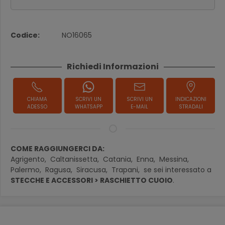
Codice:
NO16065
Richiedi Informazioni
CHIAMA
SCRIVI UN
SCRIVI UN
INDICAZIONI
ADESSO
WHATSAPP
E-MAIL
STRADALI
COME RAGGIUNGERCI DA:
Agrigento,
Caltanissetta,
Catania,
Enna,
Messina,
Palermo,
Ragusa,
Siracusa,
Trapani,
se sei interessato a
STECCHE E ACCESSORI > RASCHIETTO CUOIO
.