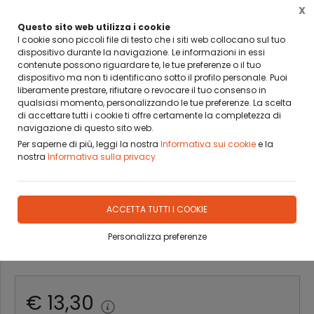
X
BANCA SELLA PAY BY LINK
DA OGGI PUOI PAGARE CON BANCA SELLA PAY BY LINK
Questo sito web utilizza i cookie
I cookie sono piccoli file di testo che i siti web collocano sul tuo
dispositivo durante la navigazione. Le informazioni in essi
0
contenute possono riguardare te, le tue preferenze o il tuo
dispositivo ma non ti identificano sotto il profilo personale. Puoi
liberamente prestare, rifiutare o revocare il tuo consenso in
Home
Prodotti
STECCHE E ACCESSORI
RASCHIETTO CUOIO
qualsiasi momento, personalizzando le tue preferenze. La scelta
di accettare tutti i cookie ti offre certamente la completezza di
RASCHIETTO RASCHIA CUOIO
navigazione di questo sito web.
Per saperne di più, leggi la nostra
Informativa sui cookie
e la
PORPER ALLUMINIO
nostra
Informativa sulla privacy
DISPONIBILITÀ IMMEDIATA
ACCETTA TUTTI I COOKIE
Personalizza preferenze
Scopri le promo
attive oggi
€ 13,30