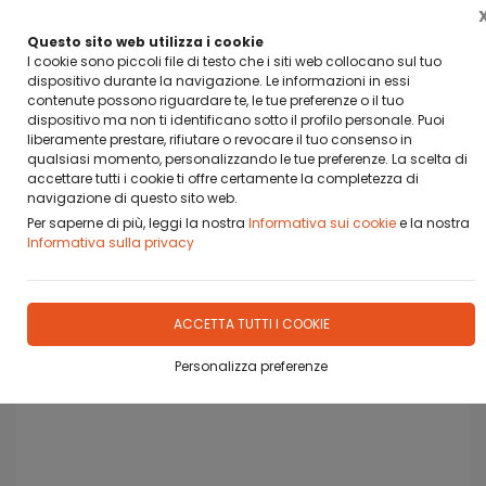
BANCA SELLA PAY BY LINK
DA OGGI PUOI PAGARE CON BANCA SELLA PAY BY LINK
Questo sito web utilizza i cookie
I cookie sono piccoli file di testo che i siti web collocano sul tuo
dispositivo durante la navigazione. Le informazioni in essi
0
contenute possono riguardare te, le tue preferenze o il tuo
dispositivo ma non ti identificano sotto il profilo personale. Puoi
liberamente prestare, rifiutare o revocare il tuo consenso in
qualsiasi momento, personalizzando le tue preferenze. La scelta di
accettare tutti i cookie ti offre certamente la completezza di
Home
Prodotti
STECCHE E ACCESSORI
RASCHIETTO CUOI
navigazione di questo sito web.
Per saperne di più, leggi la nostra
Informativa sui cookie
e la nostra
Informativa sulla privacy
ACCETTA TUTTI I COOKIE
Personalizza preferenze