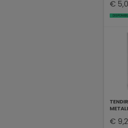
€ 5,
DISPONIBI
TENDIR
METAL
€ 9,