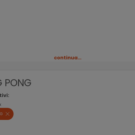
continua...
G PONG
tivi:
:
NG