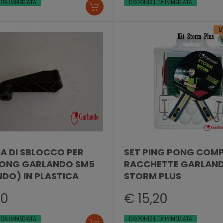
LITÀ IMMEDIATA
DISPONIBILITÀ IMMEDIATA
U
A DI SBLOCCO PER
SET PING PONG COMP
PONG GARLANDO SM5
RACCHETTE GARLAN
DO) IN PLASTICA
STORM PLUS
70
€ 15,20
LITÀ IMMEDIATA
DISPONIBILITÀ IMMEDIATA