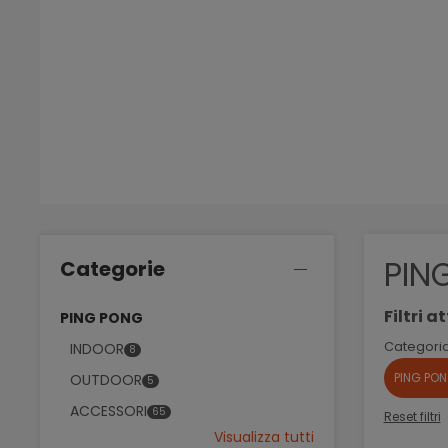
PIN
Categorie
Filtri at
PING PONG
Categoria
INDOOR
8
PING PO
OUTDOOR
5
ACCESSORI
65
Reset filtri
Visualizza tutti