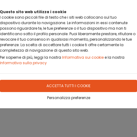
BANCA SELLA PAY BY LINK
Questo sito web utilizza i cookie
DA OGGI PUOI PAGARE CON BANCA SELLA PAY BY LINK
I cookie sono piccoli file di testo che i siti web collocano sul tuo
dispositivo durante la navigazione. Le informazioni in essi contenute
possono riguardare te, le tue preferenze o il tuo dispositivo ma non ti
identificano sotto il profilo personale. Puoi liberamente prestare, rifiutare o
revocare il tuo consenso in qualsiasi momento, personalizzando le tue
preferenze. La scelta di accettare tutti i cookie ti offre certamente la
completezza di navigazione di questo sito web.
OFILO
DOVE SIAMO
CONTATTO
Per saperne di più, leggi la nostra
Informativa sui cookie
e la nostra
Informativa sulla privacy
ACCETTA TUTTI I COOKIE
Personalizza preferenze