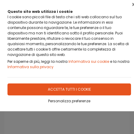
BANCA SELLA PAY BY LINK
DA OGGI PUOI PAGARE CON BANCA SELLA PAY BY LINK
Questo sito web utilizza i cookie
I cookie sono piccoli file di testo che i siti web collocano sul tuo
dispositivo durante la navigazione. Le informazioni in essi
0
contenute possono riguardare te, le tue preferenze o il tuo
dispositivo ma non ti identificano sotto il profilo personale. Puoi
liberamente prestare, rifiutare o revocare il tuo consenso in
qualsiasi momento, personalizzando le tue preferenze. La scelta di
accettare tutti i cookie ti offre certamente la completezza di
Home
Prodotti
GIOCHI PER BAMBINI/ SOCIETA'
navigazione di questo sito web.
Per saperne di più, leggi la nostra
Informativa sui cookie
e la nostra
Informativa sulla privacy
ACCETTA TUTTI I COOKIE
Personalizza preferenze