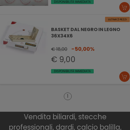
DISPONIBILITÀ IMMEDIATA
ULTIMI 2 PEZZI
BASKET DAL NEGRO IN LEGNO
36X34X6
-50,00%
€ 18,00
€ 9,00
DISPONIBILITÀ IMMEDIATA
1
Vendita biliardi, stecche
professionali, dardi, calcio balilla,