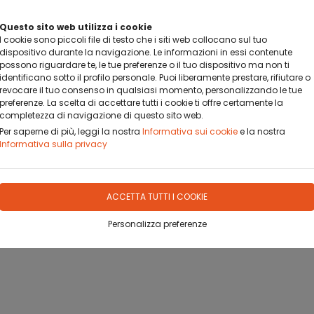
BANCA SELLA PAY BY LINK
Questo sito web utilizza i cookie
DA OGGI PUOI PAGARE CON BANCA SELLA PAY BY LINK
I cookie sono piccoli file di testo che i siti web collocano sul tuo
dispositivo durante la navigazione. Le informazioni in essi contenute
possono riguardare te, le tue preferenze o il tuo dispositivo ma non ti
identificano sotto il profilo personale. Puoi liberamente prestare, rifiutare o
revocare il tuo consenso in qualsiasi momento, personalizzando le tue
preferenze. La scelta di accettare tutti i cookie ti offre certamente la
completezza di navigazione di questo sito web.
OFILO
DOVE SIAMO
CONTATTO
Per saperne di più, leggi la nostra
Informativa sui cookie
e la nostra
Informativa sulla privacy
ACCETTA TUTTI I COOKIE
CIO BALILLA CON GETTONIERA
Personalizza preferenze