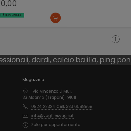
40,00
LITÀ IMMEDIATA
1
essionali, dardi, calcio balilla, ping po
Magazzino
Via Vincenzo Li Muli,
33 Alcamo (Trapani) 91011
0924 23324 Cell. 333 6088858
info@vaghiesvaghi.it
Solo per appuntamento