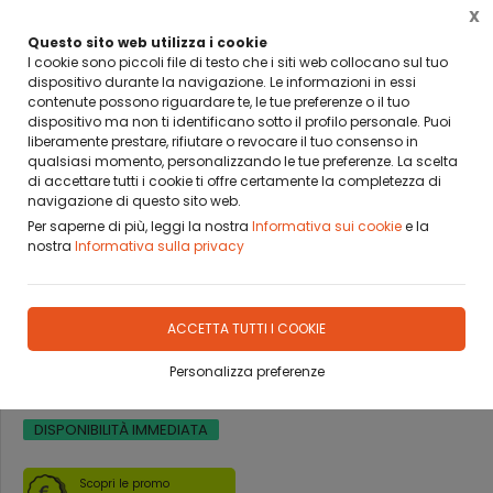
X
BANCA SELLA PAY BY LINK
DA OGGI PUOI PAGARE CON BANCA SELLA PAY BY LINK
Questo sito web utilizza i cookie
I cookie sono piccoli file di testo che i siti web collocano sul tuo
dispositivo durante la navigazione. Le informazioni in essi
0
contenute possono riguardare te, le tue preferenze o il tuo
dispositivo ma non ti identificano sotto il profilo personale. Puoi
liberamente prestare, rifiutare o revocare il tuo consenso in
Home
Prodotti
PING PONG
ACCESSORI
ACCESSORI VARI
qualsiasi momento, personalizzando le tue preferenze. La scelta
di accettare tutti i cookie ti offre certamente la completezza di
navigazione di questo sito web.
Per saperne di più, leggi la nostra
Informativa sui cookie
e la
nostra
Informativa sulla privacy
ULTIMO PEZZO
PORTA RACCHETTE PER PING
ACCETTA TUTTI I COOKIE
PONG
Personalizza preferenze
DISPONIBILITÀ IMMEDIATA
Scopri le promo