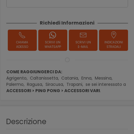
Richiedi Informazioni
CHIAMA
SCRIVI UN
SCRIVI UN
INDICAZIONI
ADESSO
WHATSAPP
E-MAIL
STRADALI
COME RAGGIUNGERCI DA:
Agrigento,
Caltanissetta,
Catania,
Enna,
Messina,
Palermo,
Ragusa,
Siracusa,
Trapani,
se sei interessato a
ACCESSORI > PING PONG > ACCESSORI VARI
.
Descrizione