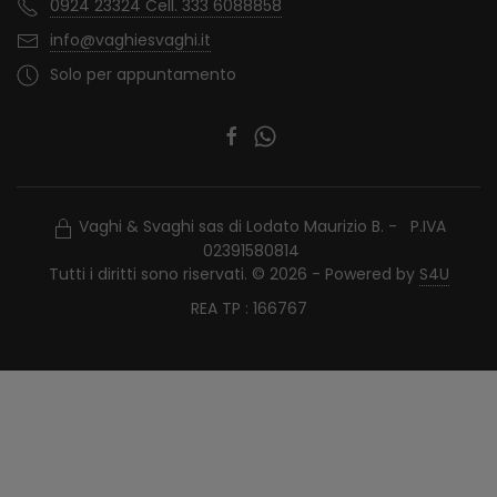
0924 23324 Cell. 333 6088858
info@vaghiesvaghi.it
Solo per appuntamento
Vaghi & Svaghi sas di Lodato Maurizio B. - P.IVA
02391580814
Tutti i diritti sono riservati. © 2026 - Powered by
S4U
REA TP : 166767