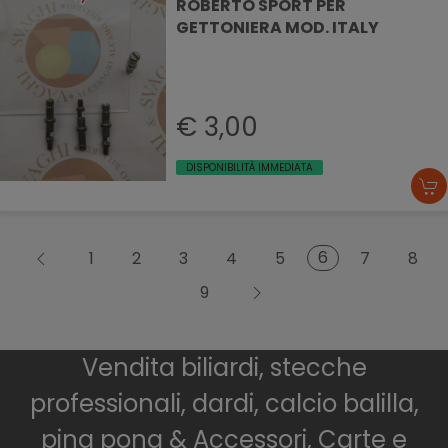
ROBERTO SPORT PER
GETTONIERA MOD. ITALY
€ 3,00
DISPONIBILITÀ IMMEDIATA
6
1
2
3
4
5
7
8
9
Vendita biliardi, stecche
professionali, dardi, calcio balilla,
ping pong & Accessori, Carte e