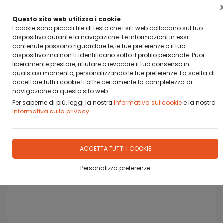
RICHIEDI IN AZIENDA COME ACQUISTARE CON HEYLIGHT/
COMPASS
Questo sito web utilizza i cookie
FINANZIAMENTO A 6 MESI A TASSO AGEVOLATO
I cookie sono piccoli file di testo che i siti web collocano sul tuo
dispositivo durante la navigazione. Le informazioni in essi
0
contenute possono riguardare te, le tue preferenze o il tuo
dispositivo ma non ti identificano sotto il profilo personale. Puoi
liberamente prestare, rifiutare o revocare il tuo consenso in
qualsiasi momento, personalizzando le tue preferenze. La scelta di
accettare tutti i cookie ti offre certamente la completezza di
Home
Prodotti
CALCIOBALILLA
RICAMBI
navigazione di questo sito web.
Per saperne di più, leggi la nostra
Informativa sui cookie
e la nostra
Informativa sulla privacy
ACCETTA TUTTI I COOKIE
Personalizza preferenze