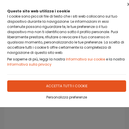
RICHIEDI IN AZIENDA COME ACQUISTARE CON HEYLIGHT/
COMPASS
Questo sito web utilizza i cookie
FINANZIAMENTO A 6 MESI A TASSO AGEVOLATO
I cookie sono piccoli file di testo che i siti web collocano sul tuo
dispositivo durante la navigazione. Le informazioni in essi
0
contenute possono riguardare te, le tue preferenze o il tuo
dispositivo ma non ti identificano sotto il profilo personale. Puoi
liberamente prestare, rifiutare o revocare il tuo consenso in
qualsiasi momento, personalizzando le tue preferenze. La scelta di
accettare tutti i cookie ti offre certamente la completezza di
Home
Prodotti
CALCIOBALILLA
RICAMBI
navigazione di questo sito web.
Per saperne di più, leggi la nostra
Informativa sui cookie
e la nostra
Informativa sulla privacy
ACCETTA TUTTI I COOKIE
Personalizza preferenze