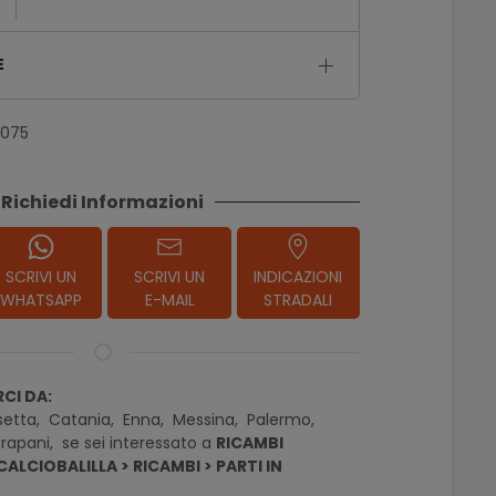
E
2075
Richiedi Informazioni
SCRIVI UN
SCRIVI UN
INDICAZIONI
WHATSAPP
E-MAIL
STRADALI
CI DA:
setta,
Catania,
Enna,
Messina,
Palermo,
rapani,
se sei interessato a
RICAMBI
ALCIOBALILLA > RICAMBI > PARTI IN