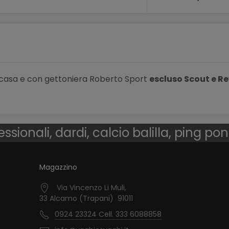
ea casa e con gettoniera Roberto Sport
escluso Scout e Re
essionali, dardi, calcio balilla, ping po
Magazzino
Via Vincenzo Li Muli,
33 Alcamo (Trapani) 91011
0924 23324 Cell. 333 6088858