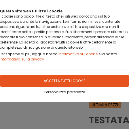
BANCA SELLA PAY BY LINK
Questo sito web utilizza i cookie
DA OGGI PUOI PAGARE CON BANCA SELLA PAY BY LINK
I cookie sono piccoli file di testo che i siti web collocano sul tuo
dispositivo durante la navigazione. Le informazioni in essi contenute
possono riguardare te, le tue preferenze o il tuo dispositivo ma non ti
identificano sotto il profilo personale. Puoi liberamente prestare, rifiutare o
revocare il tuo consenso in qualsiasi momento, personalizzando le tue
preferenze. La scelta di accettare tutti i cookie ti offre certamente la
completezza di navigazione di questo sito web.
OFILO
DOVE SIAMO
CONTATTO
Per saperne di più, leggi la nostra
Informativa sui cookie
e la nostra
Informativa sulla privacy
ACCETTA TUTTI I COOKIE
BERTO SPORT
PARTI IN ALLUMINIO/FERRO
Personalizza preferenze
ULTIMI 5 PEZZI
TESTATA