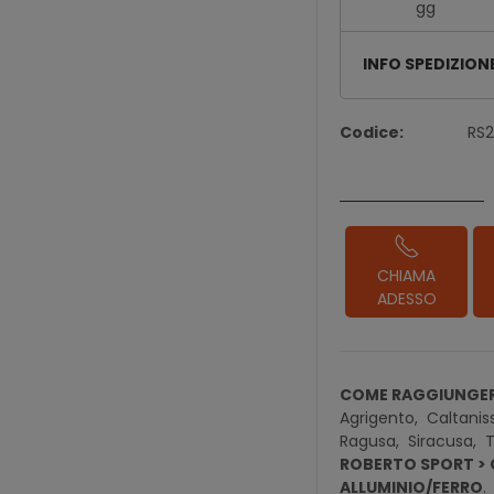
gg
INFO SPEDIZION
Codice:
RS
CHIAMA
ADESSO
COME RAGGIUNGER
Agrigento,
Caltanis
Ragusa,
Siracusa,
T
ROBERTO SPORT > C
ALLUMINIO/FERRO
.