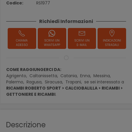
Codice:
RS1977
Richiedi Informazioni
CHIAMA
SCRIVI UN
SCRIVI UN
INDICAZIONI
ADESSO
WHATSAPP
E-MAIL
STRADALI
COME RAGGIUNGERCI DA:
Agrigento,
Caltanissetta,
Catania,
Enna,
Messina,
Palermo,
Ragusa,
Siracusa,
Trapani,
se sei interessato a
RICAMBI ROBERTO SPORT > CALCIOBALILLA > RICAMBI >
GETTONIERE E RICAMBI
.
Descrizione