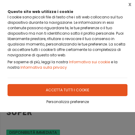
X
BANCA SELLA PAY BY LINK
DA OGGI PUOI PAGARE CON BANCA SELLA PAY BY LINK
Questo sito web utilizza i cookie
I cookie sono piccoli file di testo che i siti web collocano sul tuo
dispositivo durante la navigazione. Le informazioni in essi
0
contenute possono riguardare te, le tue preferenze o il tuo
dispositivo ma non ti identificano sotto il profilo personale. Puoi
liberamente prestare, rifiutare o revocare il tuo consenso in
Home
Prodotti
CALCIOBALILLA
RICAMBI
RICAMBI ROBERTO SPORT
GETTONIE
qualsiasi momento, personalizzando le tue preferenze. La scelta
di accettare tutti i cookie ti offre certamente la completezza di
navigazione di questo sito web.
Per saperne di più, leggi la nostra
Informativa sui cookie
e la
nostra
Informativa sulla privacy
ULTIMI 2 PEZZI
TAPPO COPRI FORO ROBERTO
ACCETTA TUTTI I COOKIE
SPORT PER GETTONIERA
Personalizza preferenze
SUPER
DISPONIBILITÀ IMMEDIATA