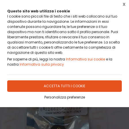
X
BANCA SELLA PAY BY LINK
DA OGGI PUOI PAGARE CON BANCA SELLA PAY BY LINK
Questo sito web utilizza i cookie
I cookie sono piccoli file di testo che i siti web collocano sul tuo
dispositivo durante la navigazione. Le informazioni in essi
0
contenute possono riguardare te, le tue preferenze o il tuo
dispositivo ma non ti identificano sotto il profilo personale. Puoi
liberamente prestare, rifiutare o revocare il tuo consenso in
Home
Prodotti
STECCHE E ACCESSORI
CUOI E GHIERE
CUOI FUJI
qualsiasi momento, personalizzando le tue preferenze. La scelta
di accettare tutti i cookie ti offre certamente la completezza di
navigazione di questo sito web.
Per saperne di più, leggi la nostra
Informativa sui cookie
e la
nostra
Informativa sulla privacy
ACCETTA TUTTI I COOKIE
Personalizza preferenze