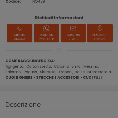
Codice:
NO439
Richiedi Informazioni
CHIAMA
SCRIVI UN
SCRIVI UN
INDICAZIONI
ADESSO
WHATSAPP
E-MAIL
STRADALI
COME RAGGIUNGERCI DA:
Agrigento,
Caltanissetta,
Catania,
Enna,
Messina,
Palermo,
Ragusa,
Siracusa,
Trapani,
se sei interessato a
CUOI E GHIERE > STECCHE E ACCESSORI > CUOI FUJI
.
Descrizione