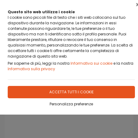
BANCA SELLA PAY BY LINK
DA OGGI PUOI PAGARE CON BANCA SELLA PAY BY LINK
Questo sito web utilizza i cookie
I cookie sono piccoli file di testo che i siti web collocano sul tuo
dispositivo durante la navigazione. Le informazioni in essi
0
contenute possono riguardare te, le tue preferenze o il tuo
dispositivo ma non ti identificano sotto il profilo personale. Puoi
liberamente prestare, rifiutare o revocare il tuo consenso in
qualsiasi momento, personalizzando le tue preferenze. La scelta di
accettare tutti i cookie ti offre certamente la completezza di
Home
Prodotti
PRODOTTI IN OFFERTA
navigazione di questo sito web.
Per saperne di più, leggi la nostra
Informativa sui cookie
e la nostra
Informativa sulla privacy
ACCETTA TUTTI I COOKIE
Personalizza preferenze