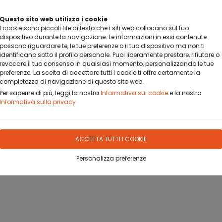
 IN AZIENDA COME ACQUISTARE CON HEYLIGHT
Questo sito web utilizza i cookie
FINANZIAMENTO A 6 MESI A TASSO AGEVOLATO
I cookie sono piccoli file di testo che i siti web collocano sul tuo
dispositivo durante la navigazione. Le informazioni in essi contenute
possono riguardare te, le tue preferenze o il tuo dispositivo ma non ti
identificano sotto il profilo personale. Puoi liberamente prestare, rifiutare o
revocare il tuo consenso in qualsiasi momento, personalizzando le tue
preferenze. La scelta di accettare tutti i cookie ti offre certamente la
completezza di navigazione di questo sito web.
OFILO
DOVE SIAMO
CONTATTO
Per saperne di più, leggi la nostra
Informativa sui cookie
e la nostra
Informativa sulla privacy
ACCETTA TUTTI I COOKIE
Personalizza preferenze