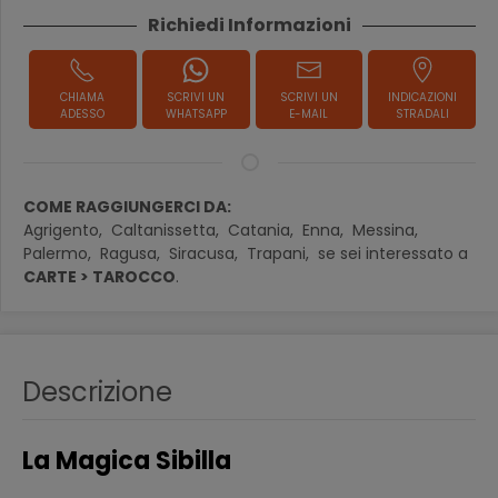
Richiedi Informazioni
CHIAMA
SCRIVI UN
SCRIVI UN
INDICAZIONI
ADESSO
WHATSAPP
E-MAIL
STRADALI
COME RAGGIUNGERCI DA:
Agrigento,
Caltanissetta,
Catania,
Enna,
Messina,
Palermo,
Ragusa,
Siracusa,
Trapani,
se sei interessato a
CARTE > TAROCCO
.
Descrizione
La Magica Sibilla