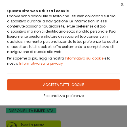
X
BANCA SELLA PAY BY LINK
DA OGGI PUOI PAGARE CON BANCA SELLA PAY BY LINK
Questo sito web utilizza i cookie
I cookie sono piccoli file di testo che i siti web collocano sul tuo
dispositivo durante la navigazione. Le informazioni in essi
0
contenute possono riguardare te, le tue preferenze o il tuo
dispositivo ma non ti identificano sotto il profilo personale. Puoi
liberamente prestare, rifiutare o revocare il tuo consenso in
Home
Prodotti
CARTE
TAROCCO
qualsiasi momento, personalizzando le tue preferenze. La scelta
di accettare tutti i cookie ti offre certamente la completezza di
navigazione di questo sito web.
Per saperne di più, leggi la nostra
Informativa sui cookie
e la
nostra
Informativa sulla privacy
ULTIMI 4 PEZZI
CARTE TAROCCO DAL NEGRO
ACCETTA TUTTI I COOKIE
MAGICA SIBILLA DI SCAPINI
Personalizza preferenze
DISPONIBILITÀ IMMEDIATA
Scopri le promo