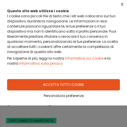
X
BANCA SELLA PAY BY LINK
DA OGGI PUOI PAGARE CON BANCA SELLA PAY BY LINK
Questo sito web utilizza i cookie
I cookie sono piccoli file di testo che i siti web collocano sul tuo
dispositivo durante la navigazione. Le informazioni in essi
0
contenute possono riguardare te, le tue preferenze o il tuo
dispositivo ma non ti identificano sotto il profilo personale. Puoi
liberamente prestare, rifiutare o revocare il tuo consenso in
Home
Prodotti
CARTE
TAROCCO
qualsiasi momento, personalizzando le tue preferenze. La scelta
di accettare tutti i cookie ti offre certamente la completezza di
navigazione di questo sito web.
Per saperne di più, leggi la nostra
Informativa sui cookie
e la
nostra
Informativa sulla privacy
ULTIMI 5 PEZZI
CARTE MASENGHINI
ACCETTA TUTTI I COOKIE
TAROCCO ITALIANO
Personalizza preferenze
(CLASSICO)
DISPONIBILITÀ IMMEDIATA