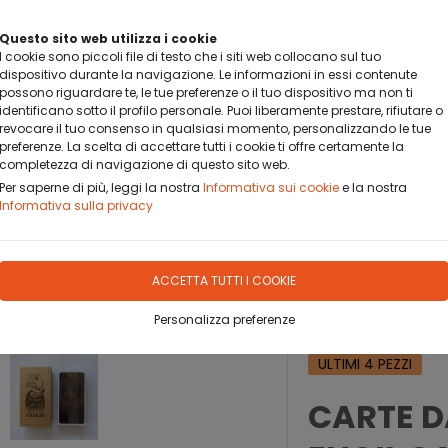
BANCA SELLA PAY BY LINK
Questo sito web utilizza i cookie
DA OGGI PUOI PAGARE CON BANCA SELLA PAY BY LINK
I cookie sono piccoli file di testo che i siti web collocano sul tuo
dispositivo durante la navigazione. Le informazioni in essi contenute
possono riguardare te, le tue preferenze o il tuo dispositivo ma non ti
identificano sotto il profilo personale. Puoi liberamente prestare, rifiutare o
revocare il tuo consenso in qualsiasi momento, personalizzando le tue
preferenze. La scelta di accettare tutti i cookie ti offre certamente la
completezza di navigazione di questo sito web.
OFILO
DOVE SIAMO
CONTATTO
Per saperne di più, leggi la nostra
Informativa sui cookie
e la nostra
Informativa sulla privacy
ACCETTA TUTTI I COOKIE
Personalizza preferenze
ULTIMI 4 PEZZI
CARTE 