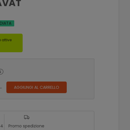
AVAT
EDIATA
 attive
AGGIUNGI AL CARRELLO
14
Promo spedizione