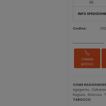
gg
INFO SPEDIZION
Codice:
DN
CHIAMA
ADESSO
COME RAGGIUNGER
Agrigento,
Caltanis
Ragusa,
Siracusa,
T
TAROCCO
.