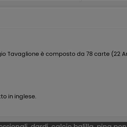
rgio Tavaglione è composto da 78 carte (22 Ar
to in inglese.
essionali, dardi, calcio balilla, ping po