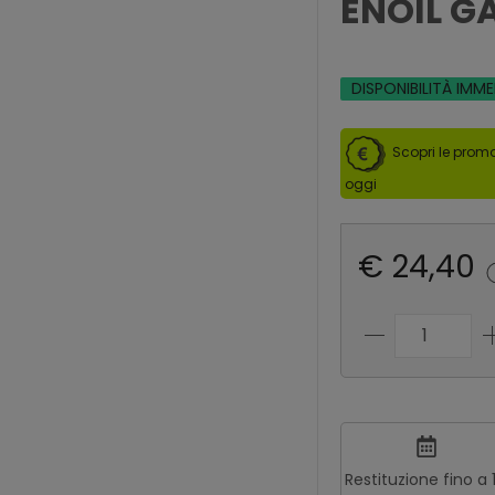
ENOIL G
DISPONIBILITÀ IMM
Scopri le promo
oggi
€ 24,40
Restituzione fino a 