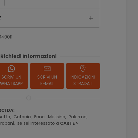
E
040011
Richiedi Informazioni
SCRIVI UN
SCRIVI UN
INDICAZIONI
WHATSAPP
E-MAIL
STRADALI
CI DA:
setta,
Catania,
Enna,
Messina,
Palermo,
rapani,
se sei interessato a
CARTE >