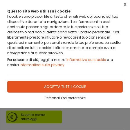
X
BANCA SELLA PAY BY LINK
DA OGGI PUOI PAGARE CON BANCA SELLA PAY BY LINK
Questo sito web utilizza i cookie
I cookie sono piccoli file di testo che i siti web collocano sul tuo
dispositivo durante la navigazione. Le informazioni in essi
0
contenute possono riguardare te, le tue preferenze o il tuo
dispositivo ma non ti identificano sotto il profilo personale. Puoi
liberamente prestare, rifiutare o revocare il tuo consenso in
Home
Prodotti
CARTE
SICILIANE
qualsiasi momento, personalizzando le tue preferenze. La scelta
di accettare tutti i cookie ti offre certamente la completezza di
navigazione di questo sito web.
Per saperne di più, leggi la nostra
Informativa sui cookie
e la
nostra
Informativa sulla privacy
CARTE SICILIANE
MASENGHINI N° 15 PRO
ACCETTA TUTTI I COOKIE
Personalizza preferenze
DISPONIBILITÀ IMMEDIATA
Scopri le promo
attive oggi