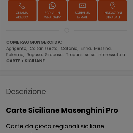
CHIAMA
SCRIVI UN
SCRIVI UN
INDICAZIONI
ADESSO
WHATSAPP
E-MAIL
STRADALI
COME RAGGIUNGERCI DA:
Agrigento,
Caltanissetta,
Catania,
Enna,
Messina,
Palermo,
Ragusa,
Siracusa,
Trapani,
se sei interessato a
CARTE > SICILIANE
.
Descrizione
Carte Siciliane Masenghini Pro
Carte da gioco regionali siciliane