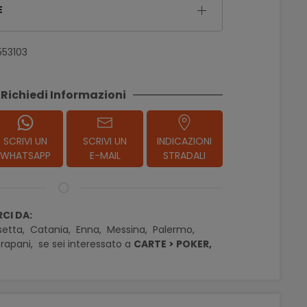
E
553103
Richiedi Informazioni
SCRIVI UN
SCRIVI UN
INDICAZIONI
WHATSAPP
E-MAIL
STRADALI
CI DA:
setta,
Catania,
Enna,
Messina,
Palermo,
rapani,
se sei interessato a
CARTE > POKER,