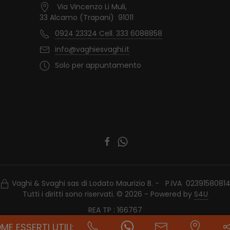
Via Vincenzo Li Muli,
33 Alcamo (Trapani) 91011
0924 23324 Cell. 333 6088858
info@vaghiesvaghi.it
Solo per appuntamento
Vaghi & Svaghi sas di Lodato Maurizio B. - P.IVA 0239158081
Tutti i diritti sono riservati. © 2026 - Powered by
S4U
REA TP : 166767
ME ESSERTI UTILI: