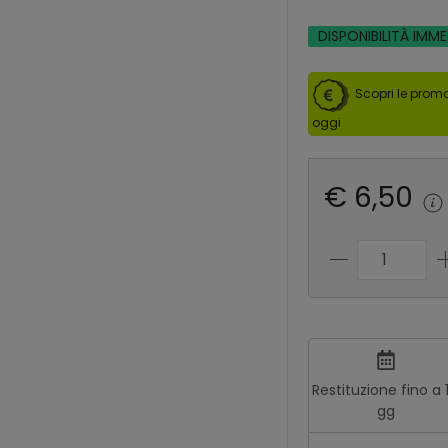
DISPONIBILITÀ IMM
Scopri le promo
oggi
€ 6,50
Restituzione fino a 
gg