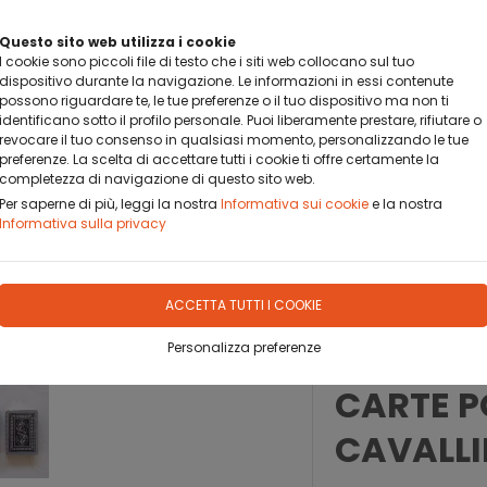
BANCA SELLA PAY BY LINK
Questo sito web utilizza i cookie
DA OGGI PUOI PAGARE CON BANCA SELLA PAY BY LINK
I cookie sono piccoli file di testo che i siti web collocano sul tuo
dispositivo durante la navigazione. Le informazioni in essi contenute
possono riguardare te, le tue preferenze o il tuo dispositivo ma non ti
identificano sotto il profilo personale. Puoi liberamente prestare, rifiutare o
revocare il tuo consenso in qualsiasi momento, personalizzando le tue
preferenze. La scelta di accettare tutti i cookie ti offre certamente la
completezza di navigazione di questo sito web.
OFILO
DOVE SIAMO
CONTATTO
Per saperne di più, leggi la nostra
Informativa sui cookie
e la nostra
Informativa sulla privacy
ACCETTA TUTTI I COOKIE
Personalizza preferenze
CARTE P
CAVALLI