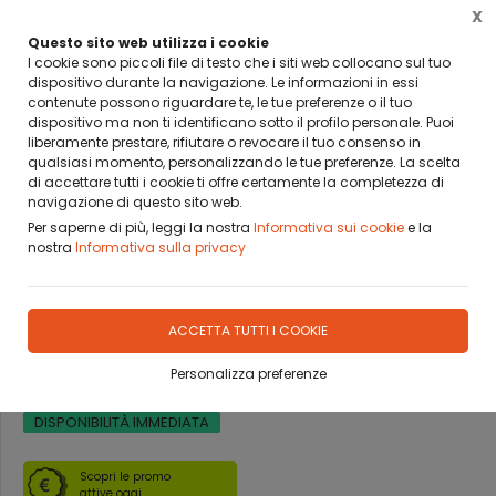
X
BANCA SELLA PAY BY LINK
DA OGGI PUOI PAGARE CON BANCA SELLA PAY BY LINK
Questo sito web utilizza i cookie
I cookie sono piccoli file di testo che i siti web collocano sul tuo
dispositivo durante la navigazione. Le informazioni in essi
0
contenute possono riguardare te, le tue preferenze o il tuo
dispositivo ma non ti identificano sotto il profilo personale. Puoi
liberamente prestare, rifiutare o revocare il tuo consenso in
Home
Prodotti
CARTE
GENOVESI E TRENTINE
qualsiasi momento, personalizzando le tue preferenze. La scelta
di accettare tutti i cookie ti offre certamente la completezza di
navigazione di questo sito web.
Per saperne di più, leggi la nostra
Informativa sui cookie
e la
nostra
Informativa sulla privacy
CARTE DA GIOCO MODIANO
GENOVESI ROSSO 150°
ACCETTA TUTTI I COOKIE
ANNIVERSARIO
Personalizza preferenze
DISPONIBILITÀ IMMEDIATA
Scopri le promo
attive oggi