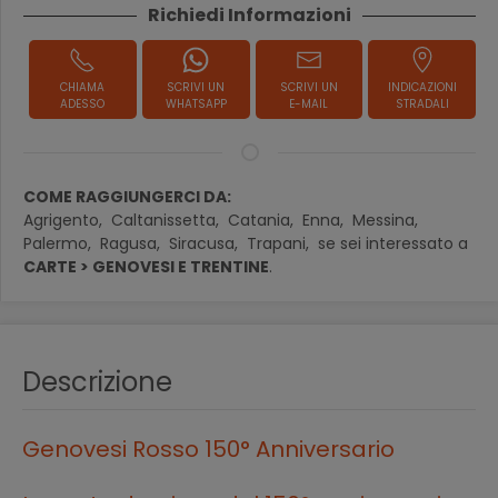
Richiedi Informazioni
CHIAMA
SCRIVI UN
SCRIVI UN
INDICAZIONI
ADESSO
WHATSAPP
E-MAIL
STRADALI
COME RAGGIUNGERCI DA:
Agrigento,
Caltanissetta,
Catania,
Enna,
Messina,
Palermo,
Ragusa,
Siracusa,
Trapani,
se sei interessato a
CARTE > GENOVESI E TRENTINE
.
Descrizione
Genovesi Rosso 150° Anniversario