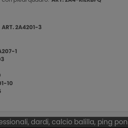
a
ART. 2A4201-3
A207-1
03
0
01-10
5
essionali, dardi, calcio balilla, ping po