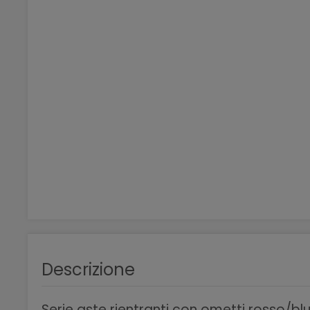
Descrizione
Serie aste rientranti con ometti rosso/bl