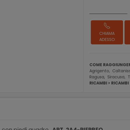
CHIAMA
ADESSO
COME RAGGIUNGER
Agrigento,
Caltanis
Ragusa,
Siracusa,
T
RICAMBI > RICAMB
u con piedi quadro.
ART. 2A4-RIERBFQ