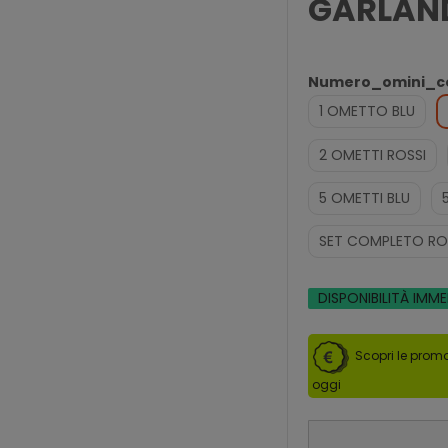
GARLAND
Numero_omini_c
1 OMETTO BLU
2 OMETTI ROSSI
5 OMETTI BLU
SET COMPLETO ROS
DISPONIBILITÀ IMM
Scopri le promo
oggi