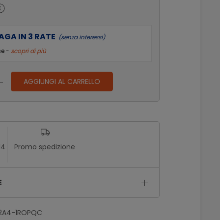
AGA IN 3 RATE
(senza interessi)
se -
scopri di più
AGGIUNGI AL CARRELLO
14
Promo spedizione
E
2A4-1ROPQC