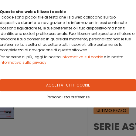
BANCA SELLA PAY BY LINK
Questo sito web utilizza i cookie
DA OGGI PUOI PAGARE CON BANCA SELLA PAY BY LINK
I cookie sono piccoli file di testo che i siti web collocano sul tuo
dispositivo durante la navigazione. Le informazioni in essi contenute
possono riguardare te, le tue preferenze o il tuo dispositivo ma non ti
identificano sotto il profilo personale. Puoi liberamente prestare, rifiutare o
revocare il tuo consenso in qualsiasi momento, personalizzando le tue
preferenze. La scelta di accettare tutti i cookie ti offre certamente la
completezza di navigazione di questo sito web.
OFILO
DOVE SIAMO
CONTATTO
Per saperne di più, leggi la nostra
Informativa sui cookie
e la nostra
Informativa sulla privacy
ACCETTA TUTTI I COOKIE
RLANDO
ASTE COMPLETE
Personalizza preferenze
ULTIMO PEZZO
SERIE A