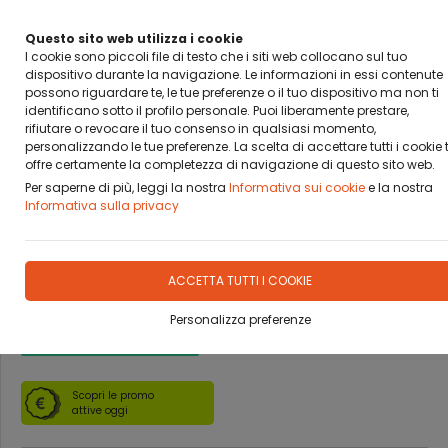
BANCA SELLA PAY BY LINK
DA OGGI PUOI PAGARE CON BANCA SELLA PAY BY LINK
Questo sito web utilizza i cookie
I cookie sono piccoli file di testo che i siti web collocano sul tuo
dispositivo durante la navigazione. Le informazioni in essi contenute
0
possono riguardare te, le tue preferenze o il tuo dispositivo ma non ti
identificano sotto il profilo personale. Puoi liberamente prestare,
rifiutare o revocare il tuo consenso in qualsiasi momento,
Home
Prodotti
CALCIOBALILLA
GARLANDO
CALCIO BALILLA CON GETTONIERA
personalizzando le tue preferenze. La scelta di accettare tutti i cookie t
offre certamente la completezza di navigazione di questo sito web.
Per saperne di più, leggi la nostra
Informativa sui cookie
e la nostra
Informativa sulla privacy
CALCIO BALILLA GARLANDO
TOURNAMENT FICB
ACCETTA TUTTI I COOKIE
Personalizza preferenze
DISPONIBILITÀ IMMEDIATA
Scopri le promo
attive oggi