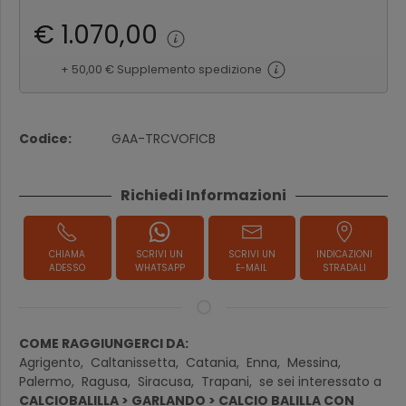
€ 1.070,00
+ 50,00
€
Supplemento spedizione
Codice:
GAA-TRCVOFICB
Richiedi Informazioni
CHIAMA
SCRIVI UN
SCRIVI UN
INDICAZIONI
ADESSO
WHATSAPP
E-MAIL
STRADALI
COME RAGGIUNGERCI DA:
Agrigento,
Caltanissetta,
Catania,
Enna,
Messina,
Palermo,
Ragusa,
Siracusa,
Trapani,
se sei interessato a
CALCIOBALILLA > GARLANDO > CALCIO BALILLA CON