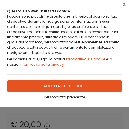
X
BANCA SELLA PAY BY LINK
DA OGGI PUOI PAGARE CON BANCA SELLA PAY BY LINK
Questo sito web utilizza i cookie
I cookie sono piccoli file di testo che i siti web collocano sul tuo
dispositivo durante la navigazione. Le informazioni in essi
0
contenute possono riguardare te, le tue preferenze o il tuo
dispositivo ma non ti identificano sotto il profilo personale. Puoi
liberamente prestare, rifiutare o revocare il tuo consenso in
Home
Prodotti
BILIARDO
OROLOGI, POSTER E OGGETTISTICA
qualsiasi momento, personalizzando le tue preferenze. La scelta
di accettare tutti i cookie ti offre certamente la completezza di
OROLOGIO DA PARETE
navigazione di questo sito web.
Per saperne di più, leggi la nostra
Informativa sui cookie
e la
BIANCO
nostra
Informativa sulla privacy
DISPONIBILITÀ IMMEDIATA
ACCETTA TUTTI I COOKIE
Personalizza preferenze
Scopri le promo
attive oggi
€ 20,00