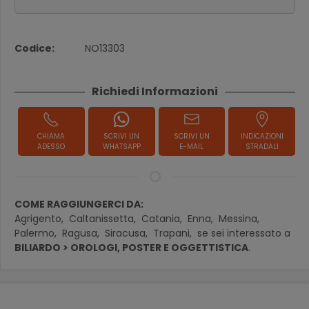
Codice:
NO13303
Richiedi Informazioni
CHIAMA
SCRIVI UN
SCRIVI UN
INDICAZIONI
ADESSO
WHATSAPP
E-MAIL
STRADALI
COME RAGGIUNGERCI DA:
Agrigento,
Caltanissetta,
Catania,
Enna,
Messina,
Palermo,
Ragusa,
Siracusa,
Trapani,
se sei interessato a
BILIARDO > OROLOGI, POSTER E OGGETTISTICA
.