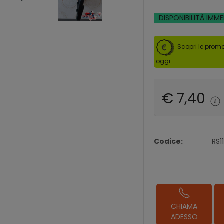
DISPONIBILITÀ IMM
Scopri le promo
oggi
€ 7,40
Codice:
RS1
CHIAMA
ADESSO