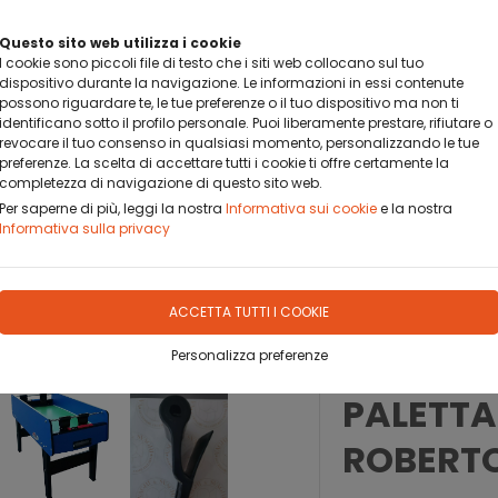
BANCA SELLA PAY BY LINK
Questo sito web utilizza i cookie
DA OGGI PUOI PAGARE CON BANCA SELLA PAY BY LINK
I cookie sono piccoli file di testo che i siti web collocano sul tuo
dispositivo durante la navigazione. Le informazioni in essi contenute
possono riguardare te, le tue preferenze o il tuo dispositivo ma non ti
identificano sotto il profilo personale. Puoi liberamente prestare, rifiutare o
revocare il tuo consenso in qualsiasi momento, personalizzando le tue
preferenze. La scelta di accettare tutti i cookie ti offre certamente la
completezza di navigazione di questo sito web.
OFILO
DOVE SIAMO
CONTATTO
Per saperne di più, leggi la nostra
Informativa sui cookie
e la nostra
Informativa sulla privacy
ACCETTA TUTTI I COOKIE
Personalizza preferenze
PALETTA
ROBERT