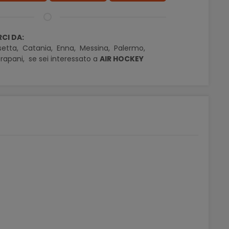
CI DA:
setta,
Catania,
Enna,
Messina,
Palermo,
rapani,
se sei interessato a
AIR HOCKEY